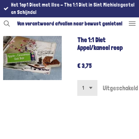
Het 1op1 Dieet met Ilse - The 1:1 Diet in Sint Michielsgestel
Ga
en Schijndel
direct
naar
Van verantwoord afvallen naar bewust genieten!
de
hoofdinhoud
The 1:1 Diet
Appel/kaneel reep
€ 3,75
Uitgeschakeld