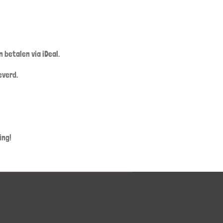
 betalen via iDeal.
everd.
ing!