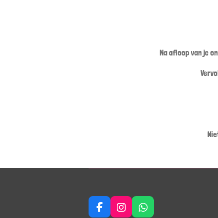
Na afloop van je o
Vervo
Nie
F
I
W