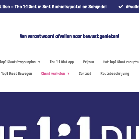
 Ilse - The 1:1 Diet in Sint Michielsgestel en Schijndel
Afvall
Van verantwoord afvallen naar bewust genieten!
 1op1 Dieet Stappenplan
The 1:1 Diet app
Prijzen
Het 1op1 Dieet recept
t 1op1 Dieet Bewegen
Client verhalen
Contact
Routebeschrijving