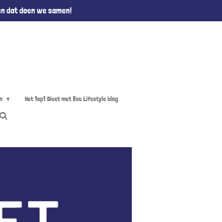
en dat doen we samen!
en
Het 1op1 Dieet met Ilse Lifestyle blog