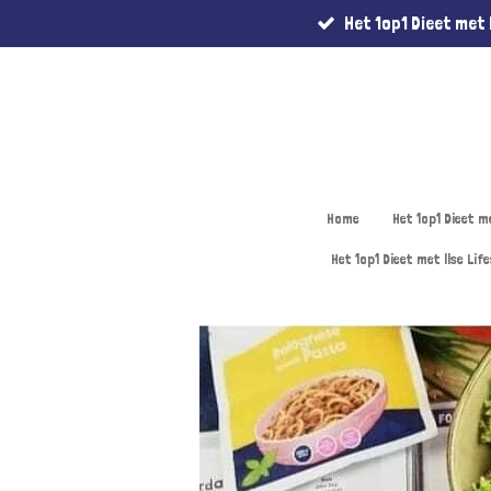
Het 1op1 Dieet met I
Ga
direct
naar
de
hoofdinhoud
Home
Het 1op1 Dieet m
Het 1op1 Dieet met Ilse Lif