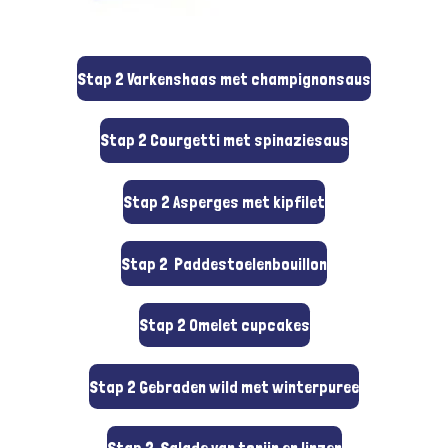
Stap 2 Varkenshaas met champignonsaus
Stap 2 Courgetti met spinaziesaus
Stap 2 Asperges met kipfilet
Stap 2 Paddestoelenbouillon
Stap 2 Omelet cupcakes
Stap 2 Gebraden wild met winterpuree