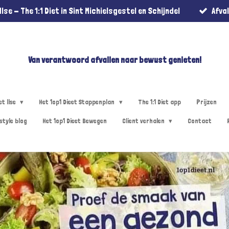
lse - The 1:1 Diet in Sint Michielsgestel en Schijndel
Afva
Van verantwoord afvallen naar bewust genieten!
et Ilse
Het 1op1 Dieet Stappenplan
The 1:1 Diet app
Prijzen
estyle blog
Het 1op1 Dieet Bewegen
Client verhalen
Contact