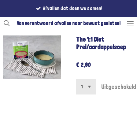
Ga
Afvallen dat doen we samen!
direct
naar
Van verantwoord afvallen naar bewust genieten!
de
hoofdinhoud
The 1:1 Diet
Prei/aardappelsoep
€ 2,90
Uitgeschakeld